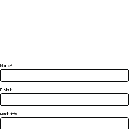
zum Event, zu Deiner Anmeldung oder möchtest u
Dann melde Dich bei uns! Wir freuen uns.
Name
*
E-Mail
*
Nachricht