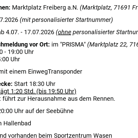
nnen:
Marktplatz Freiberg a.N.
(Marktplatz, 71691 Fr
7.2026
(mit personalisierter Startnummer)
b 4.07. - 17.07.2026
(
ohne
personalisierter Startn
chmeldung vor Ort:
im "PRISMA"
(Marktplatz 22, 71
0 - 19:00 Uhr
5:00 Uhr
 mit einem EinwegTransponder
ecke:
Start 18:30 Uhr
ägt 1:20 Std. (bis 19:50 Uhr)
it führt zur Herausnahme aus dem Rennen.
20:00 Uhr auf der Seebühne
m Hallenbad
nd vorhanden beim Sportzentrum Wasen