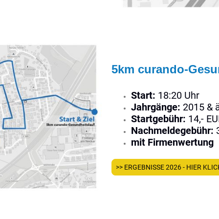
5km curando-Gesun
Start:
18:20 Uhr
Jahrgänge:
2015 & ä
Startgebühr:
14,- E
Nachmeldegebühr:
3
mit Firmenwertung
>> ERGEBNISSE 2026 - HIER KLIC