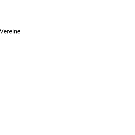
 Vereine
ns
© 2023 - 2028
Copyright. Alle Rechte
vorbehalten. TuS 1899
Freiberg e.V.