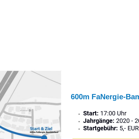
cke: 600m FaNergie-Bambinilauf, 1km BBS Automa
km curando-Gesundheitslauf, 10km OptiMove-La
600m FaNergie-Bam
Start:
17:00 Uhr
Jahrgänge:
2020 - 
Startgebühr:
5,- EU