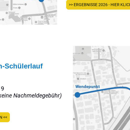
>> ERGEBNISSE 2026 - HIER KLIC
-Schülerlauf
19
keine Nachmeldegebühr)
N <<