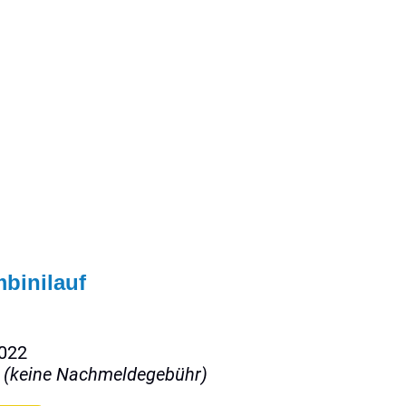
tion-Schülerlauf,
uf
binilauf
2022
R
(keine Nachmeldegebühr)