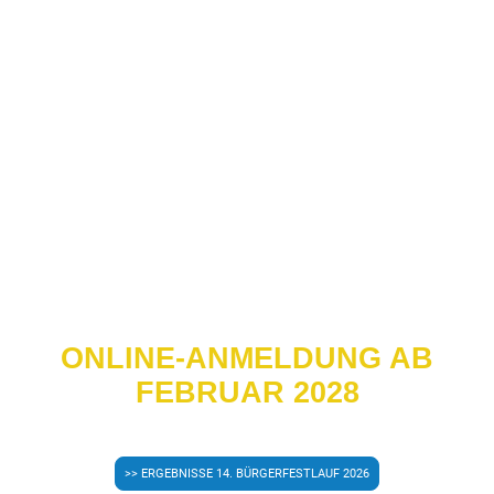
LAUF-EVENT
KOMMT AM 14.
JULI 2028
ZURÜCK!
ONLINE-ANMELDUNG AB
FEBRUAR 2028
>> ERGEBNISSE 14. BÜRGERFESTLAUF 2026